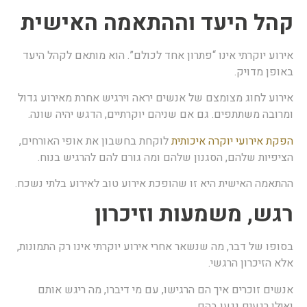
הל היעד וההתאמה האישית
ירוע יוקרתי אינו “פתרון אחד לכולם”. הוא מותאם לקהל היעד
אופן מדויק.
ירוע לחוג מצומצם של אנשים יראה וירגיש אחרת מאירוע גדול
מרובה משתתפים. גם אם שניהם יוקרתיים, הדגש יהיה שונה.
פקת אירועי יוקרה איכותית
לוקחת בחשבון את אופי האורחים,
ציפיות שלהם, הסגנון שלהם ומה גורם להם להרגיש בנוח.
התאמה האישית היא זו שהופכת אירוע טוב לאירוע בלתי נשכח.
גש, משמעות וזיכרון
סופו של דבר, מה שנשאר אחרי אירוע יוקרתי אינו רק התמונות,
לא הזיכרון הרגשי.
נשים זוכרים איך הם הרגישו, עם מי דיברו, מה ריגש אותם
אילו רגעים נגעו בהם.