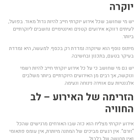
וקרה
ש מי שחושב שכל אירוע יוקרתי חייב להיות גדול מאוד. בפועל,
עיתים דווקא אירועים קטנים ואינטימיים נחשבים ליוקרתיים
יותר.
יתוס נוסף הוא שיוקרה נמדדת רק בכסף. למעשה, היא נמדדת
עיקר בטעם, בתכנון ובחשיבה.
ש גם מי שחושב כי על כל אירוע יוקרתי חייב להיות רשמי
נוקשה, אך רבים מן האירועים היוקרתיים ביותר משלבים
לגנטיות עם אווירה נינוחה ונעימה.
זרימה של האירוע – לב
חוויה
ירוע יוקרתי מצליח הוא כזה שבו האורחים מרגישים שהכל
זורם”. אין רגעים מביכים של המתנה מיותרת, אין עומס פתאומי
אין תחושה של בלבול.