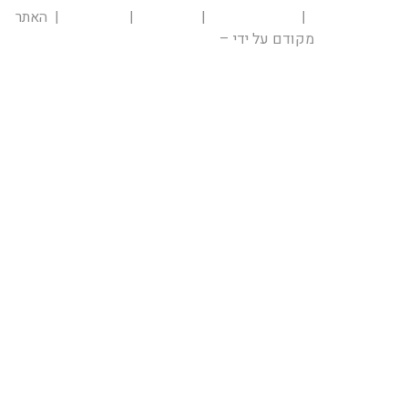
צהרת נגישות
|
מדיניות פרטיות
|
תקנון אתר
|
מפת האתר
| האתר
מקודם על ידי –
ליד-יה! קידום אתרים