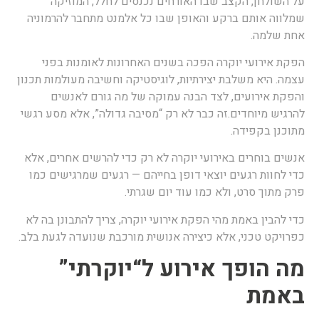
ל השולחן, הקצב שבו האורחים נכנסים לחלל, המוזיקה
מלווה אותם ברקע והאופן שבו כל אלמנט מתחבר להרמוניה
חת שלמה.
פקת אירועי יוקרה הפכה בשנים האחרונות לאומנות בפני
צמה. היא משלבת יצירתיות, לוגיסטיקה וחשיבה מעולמות תכנון
הפקת אירועים, לצד הבנה עמוקה של מה גורם לאנשים
הרגיש מיוחדים.זה כבר לא רק “מסיבה גדולה”, אלא מסע רגשי
תוכנן בקפידה.
נשים בוחרים באירועי יוקרה לא רק כדי להרשים אחרים, אלא
די לחוות רגעים יוצאי דופן בחייהם — רגעים שמרגישים כמו
רק מתוך סרט, ולא כמו עוד יום שגרתי.
די להבין באמת מהי הפקת אירועי יוקרה, צריך להתבונן בה לא
פרויקט טכני, אלא כיצירה אנושית מורכבת שנועדה לגעת בלב.
ה הופך אירוע ל“יוקרתי”
אמת