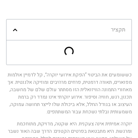
תקציר
ששומעים את הביטוי “הפקת אירועי יוקרה”, קל לדמיין אולמות
פוארים, תאורה דרמטית, פרחים מרהיבים ומוזיקה אלגנטית. אך
אחורי התמונה הוויזואלית הזו מסתתר עולם שלם של מחשבה,
כנון, רגש, חוויה וסיפור. אירוע יוקרתי אינו נמדד רק ברמת
עיצוב או בגודל החלל, אלא ביכולת שלו לייצר תחושה עמוקה,
שמעותית ובלתי נשכחת עבור המשתתפים.
וקרה אמיתית אינה צעקנית. היא שקטה, מדויקת, מתוחכמת
מרגשת. היא מתבטאת בפרטים הקטנים: הדרך שבה האור נשבר