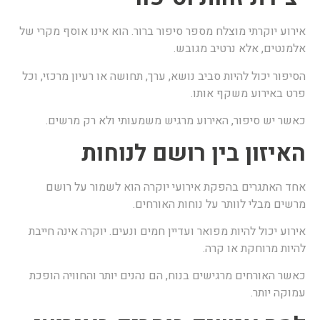
ירוע יוקרתי מוצלח מספר סיפור ברור. הוא אינו אוסף מקרי של
למנטים, אלא נרטיב מגובש.
סיפור יכול להיות סביב נושא, ערך, תחושה או רעיון מרכזי, וכל
רט באירוע משקף אותו.
אשר יש סיפור, האירוע מרגיש משמעותי ולא רק מרשים.
איזון בין רושם לנוחות
חד האתגרים בהפקת אירועי יוקרה הוא לשמור על רושם
רשים מבלי לוותר על נוחות האורחים.
ירוע יכול להיות מפואר ועדיין חמים ונעים. יוקרה אינה חייבת
היות מרוחקת או קרה.
אשר האורחים מרגישים בנוח, הם נהנים יותר והחוויה הופכת
מוקה יותר.