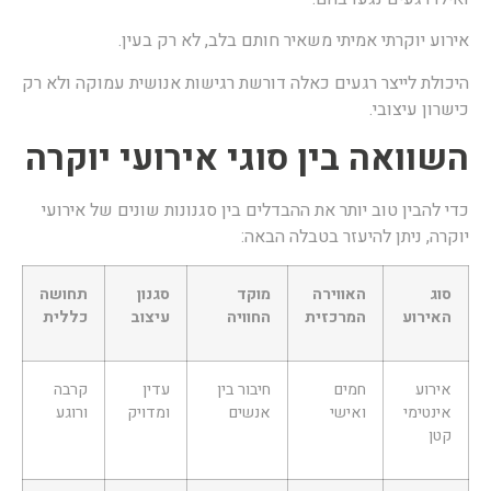
ירוע יוקרתי אמיתי משאיר חותם בלב, לא רק בעין.
יכולת לייצר רגעים כאלה דורשת רגישות אנושית עמוקה ולא רק
ישרון עיצובי.
שוואה בין סוגי אירועי יוקרה
די להבין טוב יותר את ההבדלים בין סגנונות שונים של אירועי
וקרה, ניתן להיעזר בטבלה הבאה:
סוג
האווירה
מוקד
סגנון
תחושה
האירוע
המרכזית
החוויה
עיצוב
כללית
אירוע
חמים
חיבור בין
עדין
קרבה
אינטימי
ואישי
אנשים
ומדויק
ורוגע
קטן