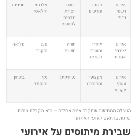
אירוע
מכובד
רושם
אלגנטי
חגיגיות
רשמי
ומרשים
ויצירת
וקלאסי
גדול
תדמית
לסטטוס
אירוע
ייחודי
חוויה
נועז
פליאה
יצירתי
ומעורר
חושית
ומקורי
אמנותי
השראה
אירוע
מקצועי
נטוורקינג
נקי
ביטחון
עסקי
ומתוחכם
ומוקפד
יוקרתי
טבלה ממחישה שיוקרה אינה אחידה — היא מקבלת צורות
ונות בהתאם לאופי האירוע.
בירת מיתוסים על אירועי