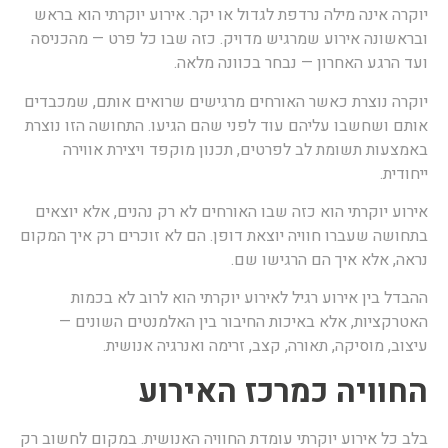
וקרה אינה מילה נרדפת לגדול או יקר. אירוע יוקרתי הוא בראש
בראשונה אירוע שמרגיש מדויק. כזה שבו כל פרט — מהכניסה
עד הרגע האחרון — נבחר בכוונה מלאה.
וקרה נוצרת כאשר האורחים מרגישים שרואים אותם, שמכבדים
ותם ושחשבו עליהם עוד לפני שהם הגיעו. התחושה הזו נוצרת
אמצעות תשומת לב לפרטים, תכנון מוקפד ויצירת אווירה
יחודית.
ירוע יוקרתי הוא כזה שבו האורחים לא רק נהנים, אלא יוצאים
תחושה שעברו חוויה יוצאת דופן. הם לא זוכרים רק איך המקום
ראה, אלא איך הם הרגישו שם.
הבדל בין אירוע רגיל לאירוע יוקרתי הוא לרוב לא בכמות
אטרקציות, אלא באיכות החיבור בין האלמנטים השונים —
יצוב, מוסיקה, תאורה, קצב, זרימה ואנרגיה אנושית.
חוויה כמרכז האירוע
לב כל אירוע יוקרתי עומדת החוויה האנושית. במקום לחשוב רק