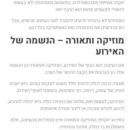
וקרה אמיתית מתבטאת לרוב בפשטות מתוחכמת ולא בעומס
יזואלי. לפעמים פחות הוא הרבה יותר.
אורחים לא בהכרח יודעים להסביר למה העיצוב מרשים, אבל
ם מרגישים את ההרמוניה ואת האסתטיקה בכל רגע.
וזיקה ותאורה – הנשמה של
אירוע
ם העיצוב הוא הגוף של האירוע, המוזיקה והתאורה הן הנשמה
לו. הן קובעות את הקצב הרגשי של הערב.
אורה נכונה יכולה להפוך חלל פשוט למקום קסום. היא יוצרת
וויה של עומק, דרמה, רוך וחמימות, בהתאם לאופי האירוע.
מוזיקה, לעומת זאת, מלווה את החוויה כולה. היא יכולה להרגיע,
רגש, להרים אנרגיה או ליצור אווירה אינטימית.
אירוע יוקרתי, המוזיקה והתאורה אינן מופרדות מהעיצוב, אלא
שתלבות בו כחלק אורגני מהחוויה.