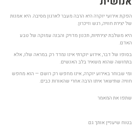
נושית
פקת אירועי יוקרה היא הרבה מעבר לארגון מסיבה. היא אמנות
ל יצירת חוויה, רגש וזיכרון.
יא משלבת יצירתיות, תכנון מדויק והבנה עמוקה של טבע
אדם.
סופו של דבר, אירוע יוקרתי אינו נמדד רק במראה שלו, אלא
תחושה שהוא משאיר בלב האנשים.
מי שבוחר באירוע יוקרה, אינו מחפש רק רושם — הוא מחפש
וויה שתישאר איתו הרבה אחרי שהאורות כבים.
תפו את המאמר
טוח שיעניין אותך גם