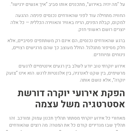
ל “מה יהיה באירוע”, מתכננים אותו סביב “איך אנשים ירגישו”.
חוויה מתחילה עוד לפני שהאורחים נכנסים פנימה. ההגעה
מקום, קבלת הפנים, הריח באוויר והאווירה הכללית — כל אלה
וצרים רושם ראשוני חזק.
רגע שהאורחים נכנסים, הם אינם רק משתתפים פסיביים, אלא
לק מסיפור מתגלגל. החלל מעוצב כך שהם מרגישים רצויים,
ינוחים ומיוחדים.
ירוע יוקרתי טוב יודע לשלב בין רגעים אינטימיים לרגעים
רשימים, בין שקט לאנרגיה, בין אלגנטיות לרגש. הוא אינו “צועק
וקרה”, אלא נושם אותה.
פקת אירועי יוקרה דורשת
סטרטגיה משל עצמה
אחורי כל אירוע יוקרתי מסתתר תהליך תכנון עמוק ומורכב. זהו
הליך שבו מגדירים קודם כל את המטרה: מה רוצים שהאורחים