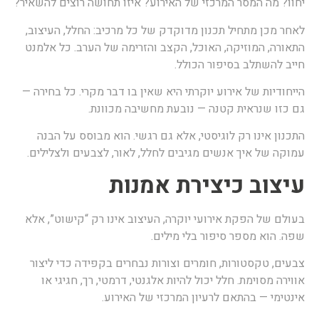
חוו? מה המסר המרכזי של האירוע? איזו תחושה רוצים להשאיר?
אחר מכן מתחיל תכנון מדוקדק של כל מרכיב: החלל, העיצוב,
תאורה, המוזיקה, האוכל, הקצב והזרימה של הערב. כל אלמנט
ייב להשתלב בסיפור הכולל.
ייחודיות של אירוע יוקרתי היא שאין בו דבר מקרי. כל בחירה —
ם כזו שנראית קטנה — נובעת מחשיבה מכוונת.
תכנון אינו רק לוגיסטי, אלא גם רגשי. הוא מבוסס על הבנה
מוקה של איך אנשים מגיבים לחלל, לאור, לצבעים ולצלילים.
יצוב כיצירת אמנות
עולם של הפקת אירועי יוקרה, העיצוב אינו רק “קישוט”, אלא
פה. הוא מספר סיפור בלי מילים.
בעים, טקסטורות, חומרים וצורות נבחרים בקפידה כדי ליצור
ווירה מסוימת. חלל יכול להיות אלגנטי, דרמטי, רך, חגיגי או
ינטימי — בהתאם לרעיון המרכזי של האירוע.