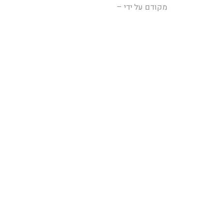
מקודם על ידי –
ליד-יה! קידום אתרים