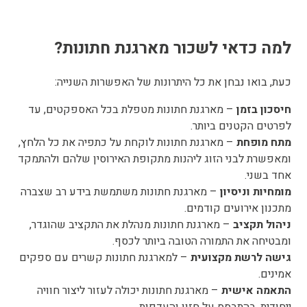
מה כדאי לשכור מארגנת חתונות?
עת, בואו נבחן את כל היתרונות של האפשרות השנייה:
יסכון בזמן
– מארגנת חתונות מטפלת בכל האספקטים, עד
פרטים הקטנים ביותר.
תח מופחת
– מארגנת חתונות לוקחת על כתפיה את כל הלחץ,
מאפשרת לבני הזוג ליהנות מתקופת האירוסין שלהם ולהתמקד
חד בשני.
ומחיות וניסיון
– מארגנת חתונות משתמשת בידע רב שצברה
תכנון אירועים קודמים.
יהול תקציב
– מארגנת חתונות מנהלת את התקציב שהוגדר,
מבטיחה את התמורה הטובה ביותר לכסף.
ישה לרשת מקצועית
– למארגנת חתונות קשרים עם ספקים
מינים.
תאמה אישית
– מארגנת חתונות יכולה לעזור ליצור חוויה