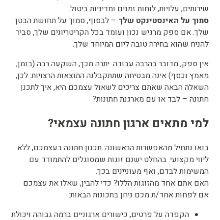
ירותים, עלויות, לוחות זמנים ומדיניות ביטול.
מוך על האינסטינקט שלך
– לבסוף, סמוך על תחושת הבטן
לך. אם ספק מרגיש נכון ועומד בכל הקריטריונים שלך, סביר
הניח שהוא בחירה טובה ליום המיוחד שלך.
ין ספק, מדובר בהרבה עבודה. יתרה מכך, השקעה רבה (בזמן,
אמץ וכסף) אינה מבטיחה שתתקבלנה התוצאות הרצויות. לכן,
שאלה הבאה שאתם צריכים לשאול עצמכם היא, איך לתכנן
תונה – לבד או עם מארגנת חתונות?
מי מתאים ארגון חתונה עצמאי?
ואו נתחיל מהאפשרות הראשונה: תכנון חתונה בעצמכם, ללא
יווי מקצועי. בהחלט ישנם זוגות שמסוגלים להתמודד עם
משימות לבדם, ואף מעוניינים בכך.
אם אתם אחד מהזוגות הללו? כדי להבין, שאלו את עצמכם
ם לפחות אחד/ת מכם ניחן בתכונות הבאות:
הקפדה על פרטים, כישורים ארגוניים ברמה גבוהה ויכולת