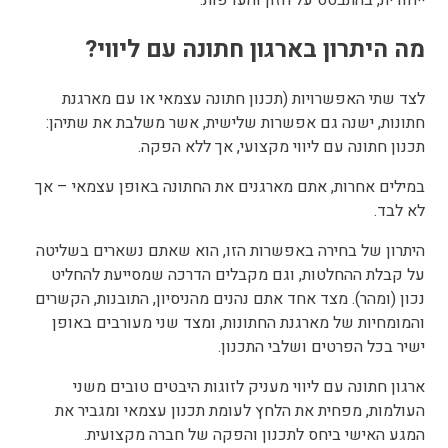
יחודית, בהתבסס על חזון והעדפות.
ה היתרון בארגון חתונה עם ליווי?
צד שתי האפשרויות (תכנון חתונה עצמאי או עם מארגנת
תונות, ישנה גם אפשרות שלישית, אשר משלבת את שתיהן:
כנון חתונה עם ליווי מקצועי, אך ללא הפקה.
מילים אחרות, אתם מארגנים את החתונה באופן עצמאי – אך
א לבד.
יתרון של בחירה באפשרות הזו, הוא שאתם נשארים בשליטה
ל קבלת ההחלטות, וגם מקבלים הדרכה שמסייעת להחליט
כון (ומהר). מצד אחד אתם נהנים מהניסיון, התובנות, הקשרים
המומחיות של מארגנת החתונות, ומצד שני מעורבים באופן
שיר בכל הפרטים ושלבי התכנון.
רגון חתונה עם ליווי מעניק לזוגות היבטים טובים משני
עולמות, מפחית את הלחץ לעומת תכנון עצמאי ומגביר את
מגע האישי ביחס לתכנון והפקה של חברה מקצועית.