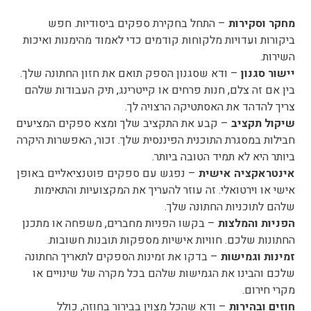
חקר וסקירות
– התחל בחקירת ספקים ביסודיות. חפש
יקורות ועדויות מלקוחות קודמים כדי לאמוד מהימנות ואיכות
שירות.
ישור סגנון
– ודא שסגנון הספק תואם את חזון החתונה שלך.
ין אם זה צלם, חנות פרחים או קייטרינג, תיק העבודות שלהם
ריך להדהד את האסתטיקה הרצויה לך.
יקול תקציב
– קבע את התקציב שלך ומצא ספקים המציעים
בילות במסגרת התוכנית הפיננסית שלך. זכור, האפשרות היקרה
יותר היא לא תמיד הטובה ביותר.
ינטראקציה אישית
– נפגש עם ספקים פוטנציאליים באופן
ישי או וירטואלי. זה עוזר להעריך את המקצועיות והתאימות
להם לתוכניות החתונה שלך.
פניות והמלצות
– בקשו הפניות מחברים, משפחה או מתכנן
חתונות שלכם. חוויות אישיות מספקות תובנות חשובות.
מינות וגמישות
– בדקו את זמינות הספקים לתאריך החתונה
לכם והבינו את הגמישות שלהם בכל מקרה של שינויים או
קרי חירום.
וזים ובהירות
– ודא שהכל מצוין בבירור בחוזה, כולל