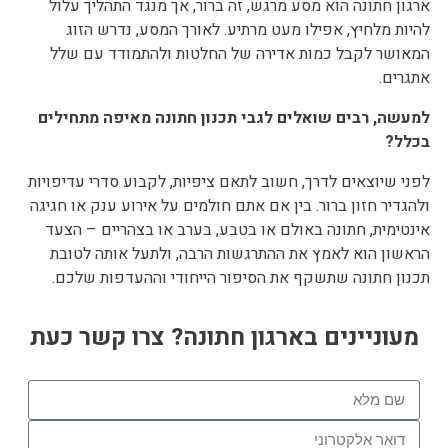
גון חתונה הוא מסע מרגש, זה ברור, אך מנגד התהליך עלול
יות מלחיץ, אפילו מעט מרתיע. לאורך המסע, נדרש הזוג
אושר לקבל כמות אדירה של החלטות ולהתמודד עם שלל
גרים.
עשה, רבים שואלים לגבי תכנון חתונה מאיפה מתחילים
לל?
ני שיוצאים לדרך, חשוב לתאם ציפיות, לקבוע סדרי עדיפויות
הגדיר חזון ברור. בין אם אתם חולמים על אירוע ענק או חגיגה
נטימית, חתונה באולם או בטבע, בערב או בצהריים – הצעד
אשון הוא לאמץ את ההתרגשות הרבה, ולתעל אותה לטובת
נון חתונה שתשקף את הסיפור הייחודי וההעדפות שלכם.
מעוניינים בארגון חתונה? צרו קשר כעת