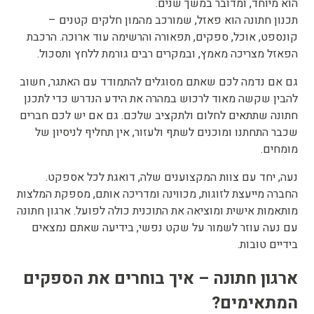
וא מיוחד, ומדובר במשך שנים.
כנון חתונה הוא פאזל, שמורכב מהמון חלקים קטנים –
ונספט, אוכל, ספקים, תפאורה והרשימה עוד ארוכה. הרכבת
פאזל מצריכה מאמץ, ובמקרים רבים גורמת ללחץ ותסכול.
ם אם נדמה לכם שאתם מסוגלים להתמודד עם האתגר, חשוב
הבין שקשה מאוד לרכוש במהרה את הידע הנדרש כדי לתכנן
תונה שתתאים לחלום ולתקציב שלכם. גם אם יש לכם חברים
כבר התחתנו ומוכנים לשתף ולעזור, אין תחליף לניסיון של
ומחים.
עה, יחד עם צוות המקצוענים שלה, דואגת לכל אספקט.
חברה מייעצת לזוגות, מכווינה ומדריכה אותם, מספקת המלצות
ותאמות אישית ומוציאה את התוכנית כולה לפועל. ארגון חתונה
ם נעה עוזר לשמור על שקט נפשי, בידיעה שאתם נמצאים
ידיים טובות.
רגון חתונה – איך בוחרים את הספקים
מתאימים?